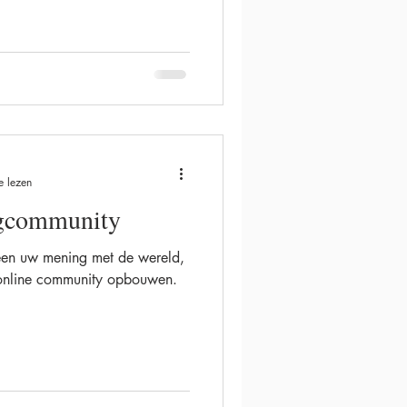
e lezen
gcommunity
leen uw mening met de wereld,
 online community opbouwen.